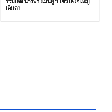
รวมเด็ด นางฟ้า แมนยู ฯ โชว์โลโก้ใหญ่
เต็มตา