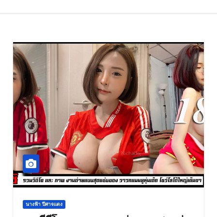
นางฟ้า ปีศาจแดง