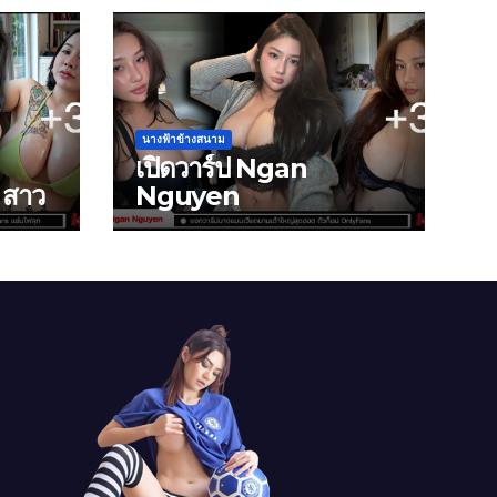
นางฟ้าข้างสนาม
เปิดวาร์ป Ngan
สาว
Nguyen
(@ngaanaura) นาง
ุก
แบบเวียดนามเต้าใหญ่สุด
ฮอต ตัวท็อป OnlyFans
หุ่นสะบึ้มสะเทือน IG