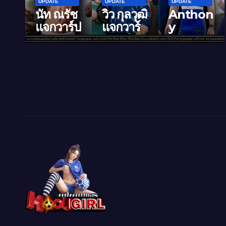
UPDATE
UPDATE
UPDATE
รัช
วิว กุลวุฒิ
Anthon
Alexis
ร์ป
แจกวาร์
y
Jandar
ล่อ
ปนักกีฬา
Ammir
d แจกวา
้ม
ทีมชาติ
ati แจ
ร์ปนัก
ทรง
ไทย ฮีโร่
กวาร์ปนัก
กีฬา
เหรียญ
กีฬาหล่อ
กระโดด
ุด
เงิน
ชาว
น้ำตัว
แบดมินตั
ฝรั่งเศส
ท็อป งาน
น
น
พลาด
ดีหุ่นสวย
โอลิมปิก
แชมป์
เป้าแน่นๆ
เพราะหำ
ใหญ่