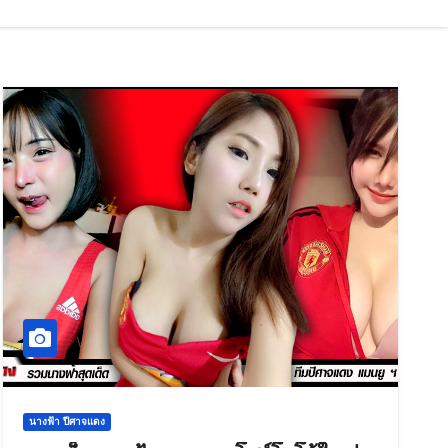
นางฟ้า ปีศาจแดง