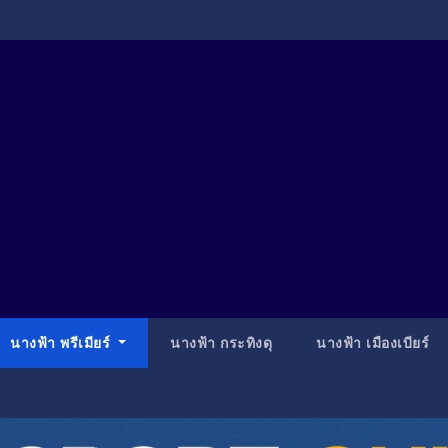
นางฟ้า พรีเมียร์
นางฟ้า กระทิงดุ
นางฟ้า เมืองเบียร์