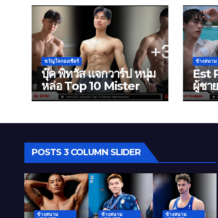
ขวัญใจกองเชียร์
ข้างสนา
บุ๊ค พิทวัส แจกวาร์ป หนุ่ม
Est 
หล่อ Top 10 Mister
ผู้ชา
International
นักก
สุดเซ็
POSTS 3 COLUMN SLIDER
ข้างสนาม
ข้างสนาม
ข้างสนาม