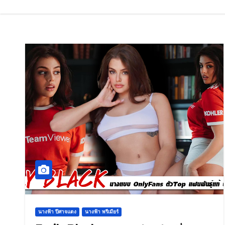
นางฟ้า ปีศาจแดง
นางฟ้า พรีเมียร์