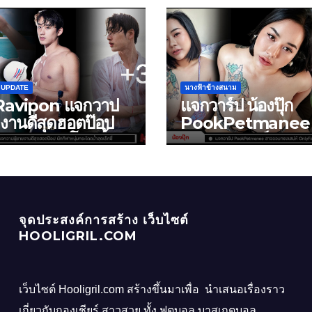
ม UPDATE
นางฟ้าข้างสนาม
Ravipon แจกวาป
แจกวาร์ป น้องปุ๊ก
ยงานดีสุดฮอตป๊อป
PookPetmanee 
ีฬาหนุ่มกระโดดน้ำ
อวบทรงเสน่ห์
กซี่
OnlyFans แซ่บไฟล
จุดประสงค์การสร้าง เว็บไซต์
HOOLIGRIL.COM
เว็บไซต์ Hooligril.com สร้างขึ้นมาเพื่อ นำเสนอเรื่องราว
เกี่ยวกับกองเชียร์ สาวสวย ทั้ง ฟุตบอล บาสเกตบอล