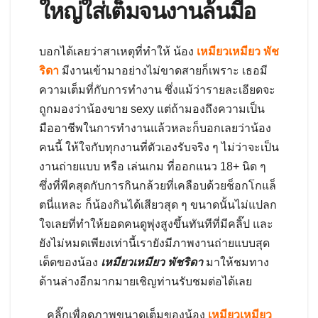
ใหญ่ใส่เต็มจนงานล้นมือ
บอกได้เลยว่าสาเหตุที่ทำให้ น้อง
เหมียวเหมียว พัช
ริดา
มีงานเข้ามาอย่างไม่ขาดสายก็เพราะ เธอมี
ความเต็มที่กับการทำงาน ซึ่งแม้ว่ารายละเอียดจะ
ถูกมองว่าน้องขาย sexy แต่ถ้ามองถึงความเป็น
มืออาชีพในการทำงานแล้วหละก็บอกเลยว่าน้อง
คนนี้ ให้ใจกับทุกงานที่ตัวเองรับจริง ๆ ไม่ว่าจะเป็น
งานถ่ายแบบ หรือ เล่นเกม ที่ออกแนว 18+ นิด ๆ
ซึ่งที่พีคสุดกับการกินกล้วยที่เคลือบด้วยช็อกโกแล็
ตนี่แหละ ก็น้องกินได้เสียวสุด ๆ ขนาดนั้นไม่แปลก
ใจเลยที่ทำให้ยอดคนดูพุ่งสูงขึ้นทันทีที่มีคลิ๊ป และ
ยังไม่หมดเพียงเท่านี้เรายังมีภาพงานถ่ายแบบสุด
เด็ดของน้อง
เหมียวเหมียว พัชริดา
มาให้ชมทาง
ด้านล่างอีกมากมายเชิญท่านรับชมต่อได้เลย
คลิ๊กเพื่อดูภาพขนาดเต็มของน้อง
เหมียวเหมียว