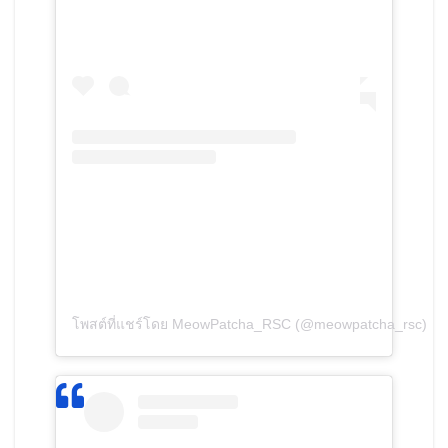
โพสต์ที่แชร์โดย MeowPatcha_RSC (@meowpatcha_rsc)