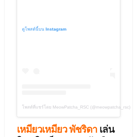
ดูโพสต์นี้บน Instagram
โพสต์ที่แชร์โดย MeowPatcha_RSC (@meowpatcha_rsc)
เหมียวเหมียว พัชริดา
เล่น