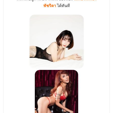
พัชริดา
ได้ทันที