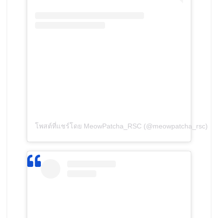
โพสต์ที่แชร์โดย MeowPatcha_RSC (@meowpatcha_rsc)