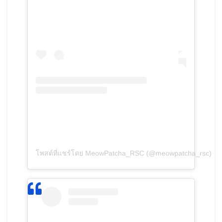
โพสต์ที่แชร์โดย MeowPatcha_RSC (@meowpatcha_rsc)