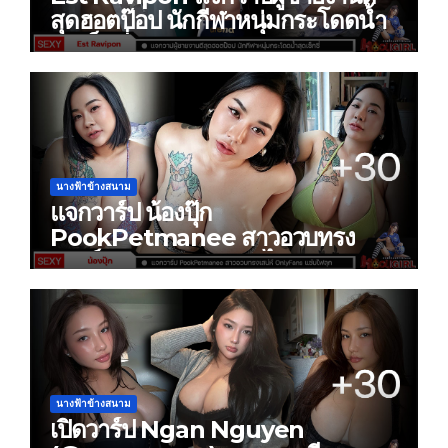
สุดฮอตป๊อป นักกีฬาหนุ่มกระโดดน้ำ
สุดเซ็กซี่
นางฟ้าข้างสนาม
แจกวาร์ป น้องปุ๊ก
PookPetmanee สาวอวบทรง
เสน่ห์ OnlyFans แซ่บไฟลุก
นางฟ้าข้างสนาม
เปิดวาร์ป Ngan Nguyen