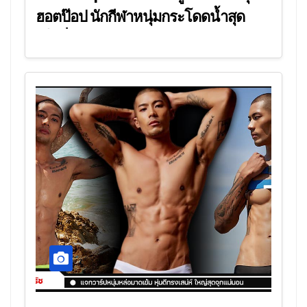
ฮอตป๊อป นักกีฬาหนุ่มกระโดดน้ำสุด
เซ็กซี่