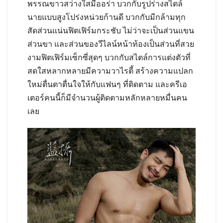
พรรณขาวสว่างใสมีออร่า บวกกับรูปร่างสไตล์
นายแบบสูงโปร่งหน่วยก้านดี บวกกับมีกล้ามทุก
สัดส่วนแน่นฟิตเฟิร์มกระชับ ไม่ว่าจะเป็นส่วนแขน
ส่วนขา และส่วนของวีไลน์หน้าท้องเป็นส่วนที่สวย
งามฟิตเฟิร์มเซ็กซี่สุดๆ บวกกับสไตล์การแต่งตัวที่
สดใสหลากหลายมีความวาไรตี้ สร้างความแปลก
ใหม่ตื่นตาตื่นใจให้กับแฟนๆ ที่ติดตาม และครีเอ
เตอร์คนนี้ก็มีจำนวนผู้ติดตามหลักหลายหมื่นคน
เลย