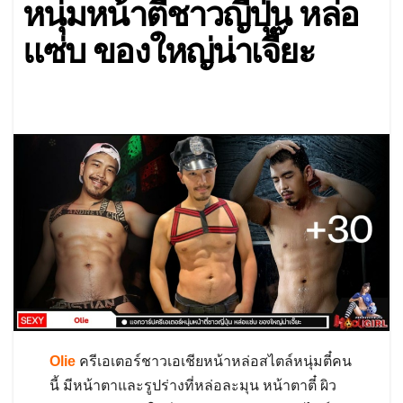
หนุ่มหน้าตี๋ชาวญี่ปุ่น หล่อ
แซ่บ ของใหญ่น่าเจี๊ยะ
Olie
ครีเอเตอร์ชาวเอเชียหน้าหล่อสไตล์หนุ่มตี๋คน
นี้ มีหน้าตาและรูปร่างที่หล่อละมุน หน้าตาตี๋ ผิว