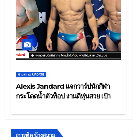
ข้างสนาม UPDATE
Alexis Jandard แจกวาร์ปนักกีฬา
กระโดดน้ำตัวท็อป งานดีหุ่นสวย เป้า
แน่นๆ
เกาะติด ข้างสนาม