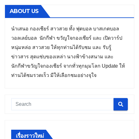
ABOUT US
นำเสนอ กองเชียร์ สาวสวย ทั้ง ฟุตบอล บาสเกตบอล
วอลเลย์บอล นักกีฬา ขวัญใจกองเชียร์ และ เปิดวาร์ป
หนุ่มหล่อ สาวสวย ให้ทุกท่านได้รับชม และ รับรู้
ข่าวสาร สุดแซ่บของเหล่า นางฟ้าข้างสนาม และ
นักกีฬาขวัญใจกองเชียร์ จากทั่วทุกมุมโลก Update ให้
ท่านได้ชมรวดเร็ว มีให้เลือกชมอย่างจุใจ
เรื่องราวใหม่