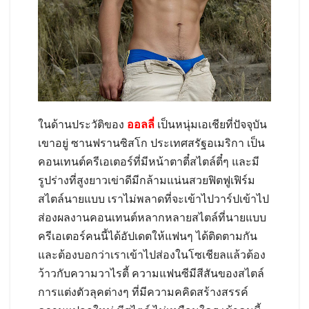
ในด้านประวัติของ
ออลลี่
เป็นหนุ่มเอเชียที่ปัจจุบัน
เขาอยู่ ซานฟรานซิสโก ประเทศสรัฐอเมริกา เป็น
คอนเทนต์ครีเอเตอร์ที่มีหน้าตาตี๋สไตล์ตี๋ๆ และมี
รูปร่างที่สูงยาวเข่าดีมีกล้ามแน่นสวยฟิตฟูเฟิร์ม
สไตล์นายแบบ เราไม่พลาดที่จะเข้าไปวาร์ปเข้าไป
ส่องผลงานคอนเทนต์หลากหลายสไตล์ที่นายแบบ
ครีเอเตอร์คนนี้ได้อัปเดตให้แฟนๆ ได้ติดตามกัน
และต้องบอกว่าเราเข้าไปส่องในโซเชียลแล้วต้อง
ว้าวกับความวาไรตี้ ความแฟนซีมีสีสันของสไตล์
การแต่งตัวลุคต่างๆ ที่มีความคคิดสร้างสรรค์