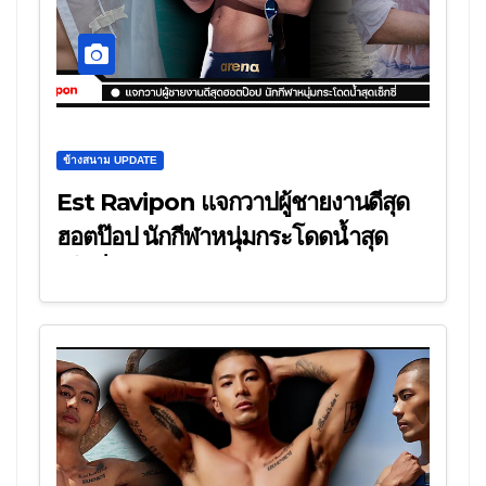
ข้างสนาม UPDATE
Est Ravipon แจกวาปผู้ชายงานดีสุด
ฮอตป๊อป นักกีฬาหนุ่มกระโดดน้ำสุด
เซ็กซี่