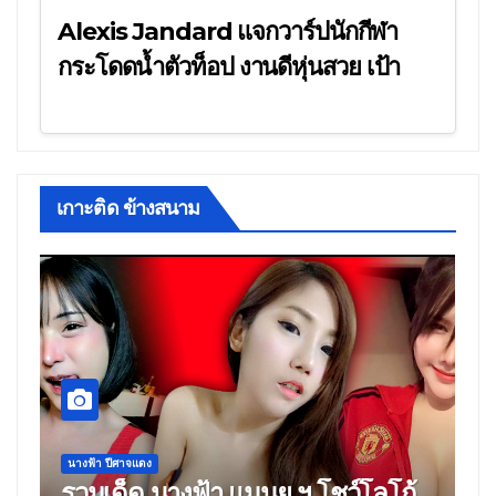
Alexis Jandard แจกวาร์ปนักกีฬา
กระโดดน้ำตัวท็อป งานดีหุ่นสวย เป้า
แน่นๆ
เกาะติด ข้างสนาม
นางฟ้า ปีศาจแดง
แบบสาว สุดแซ่บ
รวมวีดีโอ และ ภาพ งานถ่