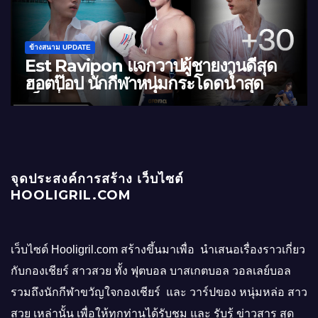
ข้างสนาม UPDATE
นดีสุด
นัท ณรัช แจกวาร์ปหนุ่มหล่อมาดเข้
้ำสุด
ดีทรงเสน่ห์ ใหญ่สุดจุกแน่นอน
จุดประสงค์การสร้าง เว็บไซต์
HOOLIGRIL.COM
เว็บไซต์ Hooligril.com สร้างขึ้นมาเพื่อ นำเสนอเรื่องราวเกี่ยว
กับกองเชียร์ สาวสวย ทั้ง ฟุตบอล บาสเกตบอล วอลเลย์บอล
รวมถึงนักกีฬาขวัญใจกองเชียร์ และ วาร์ปของ หนุ่มหล่อ สาว
สวย เหล่านั้น เพื่อให้ทุกท่านได้รับชม และ รับรู้ ข่าวสาร สุด