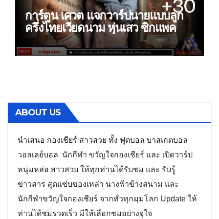
การ์ตูน เศวต แจกวาร์ปนายแบบลูก
ครึ่งไทยเวียดนาม หุ่นเสว ซิกแพค
แน่น
ABOUT US
นำเสนอ กองเชียร์ สาวสวย ทั้ง ฟุตบอล บาสเกตบอล
วอลเลย์บอล นักกีฬา ขวัญใจกองเชียร์ และ เปิดวาร์ป
หนุ่มหล่อ สาวสวย ให้ทุกท่านได้รับชม และ รับรู้
ข่าวสาร สุดแซ่บของเหล่า นางฟ้าข้างสนาม และ
นักกีฬาขวัญใจกองเชียร์ จากทั่วทุกมุมโลก Update ให้
ท่านได้ชมรวดเร็ว มีให้เลือกชมอย่างจุใจ