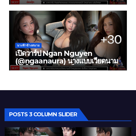
เสน่ห์ OnlyFans แซ่บไฟลุก
นางฟ้าข้างสนาม
เปิดวาร์ป Ngan Nguyen
(@ngaanaura) นางแบบเวียดนาม
เต้าใหญ่สุดฮอต ตัวท็อป OnlyFans
หุ่นสะบึ้มสะเทือน IG
POSTS 3 COLUMN SLIDER