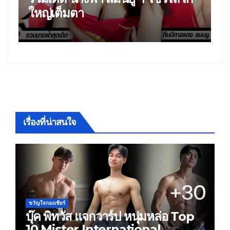
แฟนพันธุ์แท้
แซ่บของ น้อง โยชิ นิชาดา จ
สาวกแมนยูหุ่นเด็ด
เรื่องที่น่าสนใจ
ขวัญใจกองเชียร์
บุ๊ค พิทวัส แจกวาร์ป หนุ่มหล่อ Top
10 Mister International