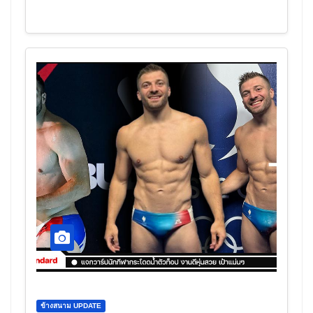
หำใหญ่
ข้างสนาม UPDATE