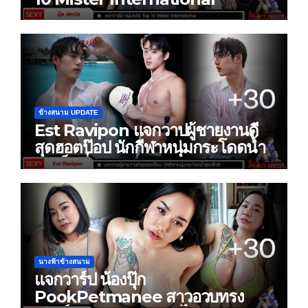
ข้างสนาม UPDATE
Est Ravipon แจกวาปผู้ชายงานดี
สุดฮอตป๊อป นักกีฬาหนุ่มกระโดดน้ำ
สุดเซ็กซี่
นางฟ้าข้างสนาม
แจกวาร์ป น้องปุ๊ก
PookPetmanee สาวอวบทรง