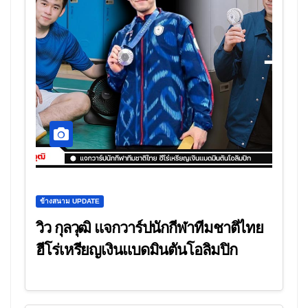
ข้างสนาม UPDATE
วิว กุลวุฒิ แจกวาร์ปนักกีฬาทีมชาติไทย
ฮีโร่เหรียญเงินแบดมินตันโอลิมปิก