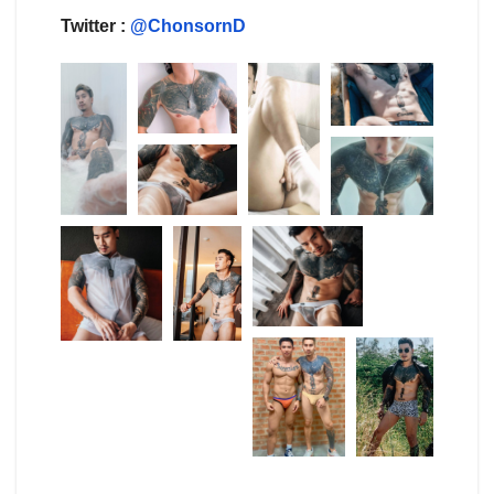
Twitter :
@ChonsornD