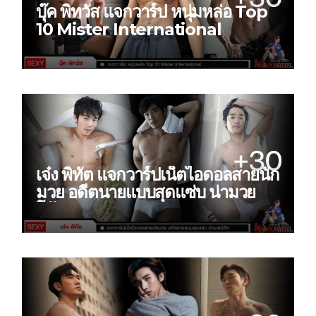
บุ๊ค พิทวัส แจกวาร์ป หนุ่มหล่อ Top
10 Mister International
เจ๋ง พิทัต แจกวาร์ปเน็ตไอดอลสายนัก
มวย อดีตนายแบบสุดแซ่บ น่ามวย
โค้ก