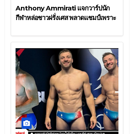
Anthony Ammirati แจกวาร์ปนัก
กีฬาหล่อชาวฝรั่งเศส พลาดแชมป์เพราะ
หำใหญ่