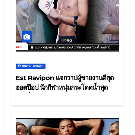
ข้างสนาม UPDATE
Est Ravipon แจกวาปผู้ชายงานดีสุด
ฮอตป๊อป นักกีฬาหนุ่มกระโดดน้ำสุด
เซ็กซี่