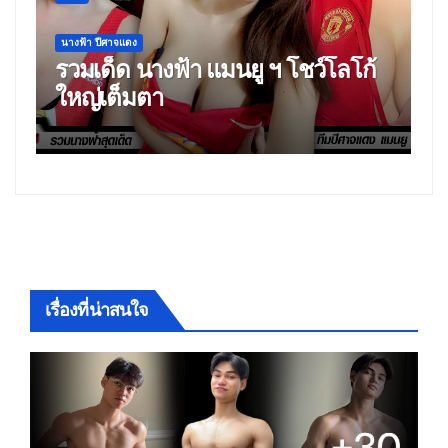
ียร์
นางฟ้า ปีศาจแดง
างแบบสาว สุดแซ่บ
รวมวีดีโอ และ ภาพ งา
op แฟนพันธุ์แท้
แซ่บของ น้อง โยชิ นิชาด
ู
สาวกแมนยูหุ่นเด็ด
เรื่องที่น่าสนใจ