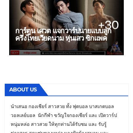
การ์ตูน เศวต แจกวาร์ปนายแบบลูก
ครึ่งไทยเวียดนาม หุ่นเสว ซิกแพค
แน่น
ABOUT US
นำเสนอ กองเชียร์ สาวสวย ทั้ง ฟุตบอล บาสเกตบอล
วอลเลย์บอล นักกีฬา ขวัญใจกองเชียร์ และ เปิดวาร์ป
หนุ่มหล่อ สาวสวย ให้ทุกท่านได้รับชม และ รับรู้