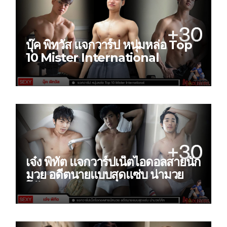
บุ๊ค พิทวัส แจกวาร์ป หนุ่มหล่อ Top
10 Mister International
เจ๋ง พิทัต แจกวาร์ปเน็ตไอดอลสายนัก
มวย อดีตนายแบบสุดแซ่บ น่ามวย
โค้ก