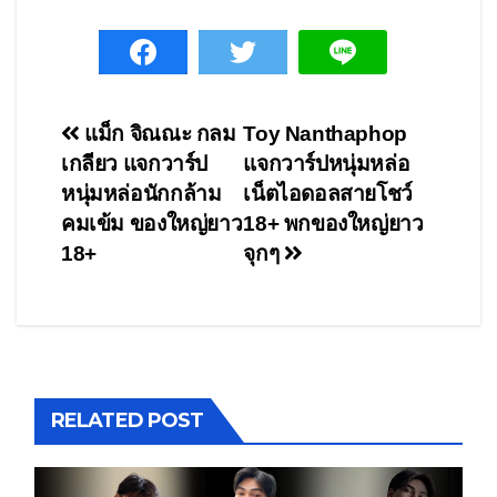
Post
แม็ก จิณณะ กลม
Toy Nanthaphop
เกลียว แจกวาร์ป
แจกวาร์ปหนุ่มหล่อ
navigation
หนุ่มหล่อนักกล้าม
เน็ตไอดอลสายโชว์
คมเข้ม ของใหญ่ยาว
18+ พกของใหญ่ยาว
18+
จุกๆ
RELATED POST