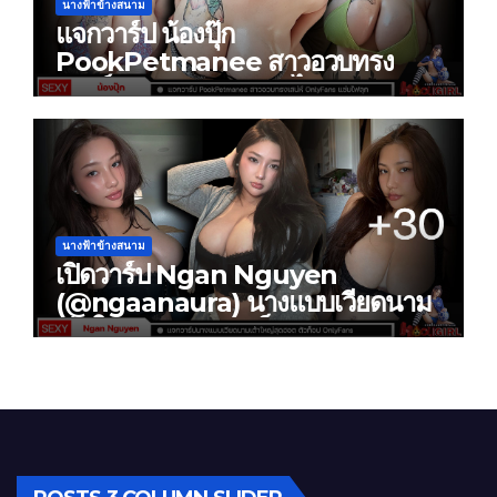
นางฟ้าข้างสนาม
แจกวาร์ป น้องปุ๊ก
PookPetmanee สาวอวบทรง
เสน่ห์ OnlyFans แซ่บไฟลุก
นางฟ้าข้างสนาม
เปิดวาร์ป Ngan Nguyen
(@ngaanaura) นางแบบเวียดนาม
เต้าใหญ่สุดฮอต ตัวท็อป OnlyFans
หุ่นสะบึ้มสะเทือน IG