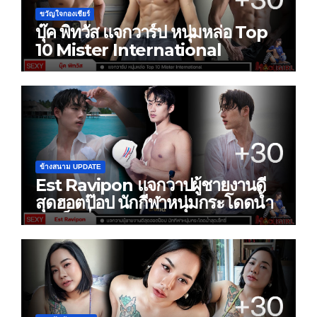
ขวัญใจกองเชียร์
บุ๊ค พิทวัส แจกวาร์ป หนุ่มหล่อ Top
10 Mister International
ข้างสนาม UPDATE
Est Ravipon แจกวาปผู้ชายงานดี
สุดฮอตป๊อป นักกีฬาหนุ่มกระโดดน้ำ
สุดเซ็กซี่