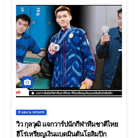
ข้างสนาม UPDATE
วิว กุลวุฒิ แจกวาร์ปนักกีฬาทีมชาติไทย
ฮีโร่เหรียญเงินแบดมินตันโอลิมปิก